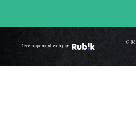
© Réc
Développement web par