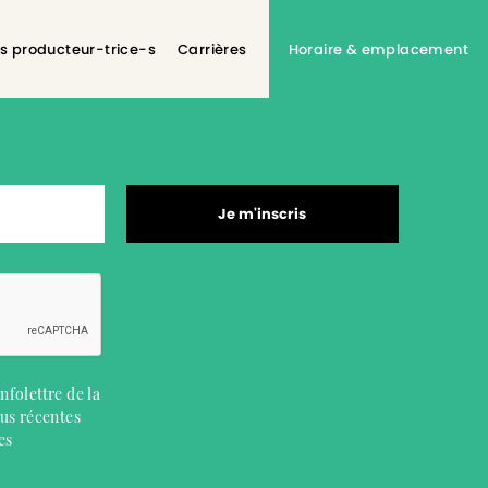
s producteur-trice-s
Carrières
Horaire & emplacement
Je m'inscris
nfolettre de la
lus récentes
es